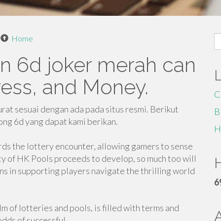
S
Home
fo
an 6d joker merah can
ress, and Money.
C
rat sesuai dengan ada pada situs resmi. Berikut
B
ng 6d yang dapat kami berikan.
H
rds the lottery encounter, allowing gamers to sense
y of HK Pools proceeds to develop, so much too will
H
ons in supporting players navigate the thrilling world
6
lm of lotteries and pools, is filled with terms and
odds of successful.