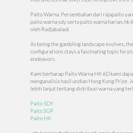
Paito Warna. Persembahan dari rajapaito yang
paito warna sdy serta paito warna harian, hk 6
oleh Radjabalack
As being the gambling landscape evolves, the 
configurations stays a fascinating topic for p
endeavors.
Kami berharap Paito Warna HK 6D kami dapat
menganalisis hasil undian Hong Kong Prize. Jel
lebih lanjut tentang distribusi warna yang te
Paito SDY
Paito SGP
Paito HK